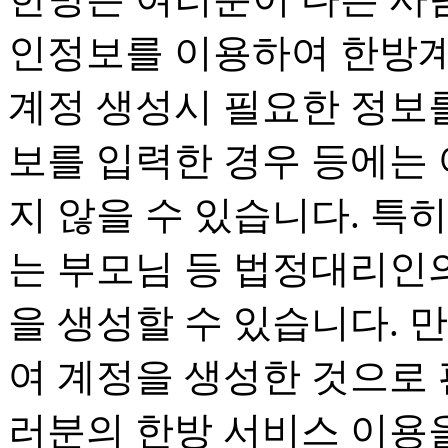
인정보를 이용하여 한방계
계정 생성시 필요한 정보
보를 입력한 경우 등에는
지 않을 수 있습니다
.
특히
는 부모님 등 법정대리인
을 생성할 수 있습니다
.
만
여 계정을 생성한 것으로 
러분의 한방 서비스 이용