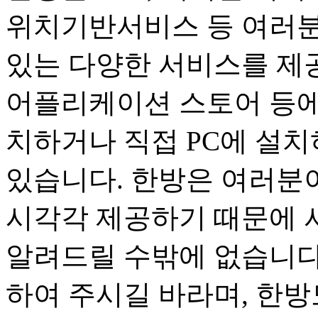
위치기반서비스 등 여러분
있는 다양한 서비스를 
어플리케이션 스토어 등에
치하거나 직접
PC
에 설치
있습니다
.
한방은 여러분이
시각각 제공하기 때문에 
알려드릴 수밖에 없습니
하여 주시길 바라며
,
한방