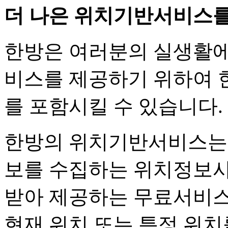
더 나은 위치기반서비스
한방은 여러분의 실생활에
비스를 제공하기 위하여 
를 포함시킬 수 있습니다
.
한방의 위치기반서비스는
보를 수집하는 위치정보
받아 제공하는 무료서비
현재 위치 또는 특정 위