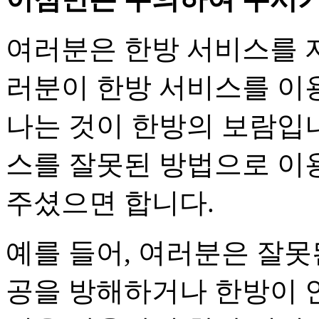
여러분은 한방 서비스를 
러분이 한방 서비스를 이
나는 것이 한방의 보람입
스를 잘못된 방법으로 이용
주셨으면 합니다
.
예를 들어
,
여러분은 잘못
공을 방해하거나 한방이 