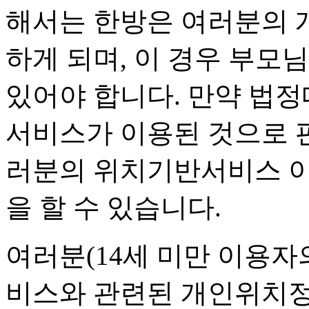
해서는 한방은 여러분의 
하게 되며
,
이 경우 부모님
있어야 합니다
.
만약 법정
서비스가 이용된 것으로 
러분의 위치기반서비스 이
을 할 수 있습니다
.
여러분
(14
세 미만 이용자
비스와 관련된 개인위치