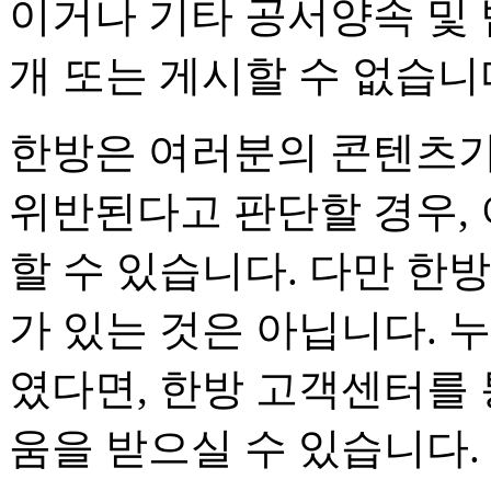
이거나 기타 공서양속 및
개 또는 게시할 수 없습니
한방은 여러분의 콘텐츠가
위반된다고 판단할 경우
,
할 수 있습니다
.
다만 한방
가 있는 것은 아닙니다
.
누
였다면
,
한방 고객센터를 
움을 받으실 수 있습니다
.