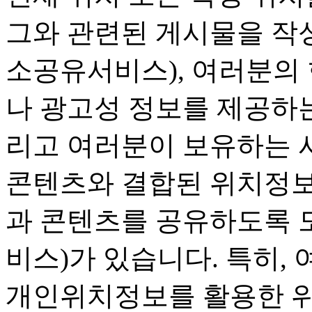
그와 관련된 게시물을 작
소공유서비스
),
여러분의 
나 광고성 정보를 제공하
리고 여러분이 보유하는 
콘텐츠와 결합된 위치정보
과 콘텐츠를 공유하도록 
비스
)
가 있습니다
.
특히
,
개인위치정보를 활용한 위