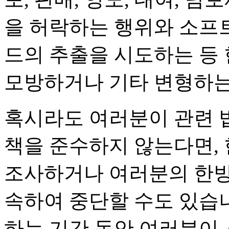
을 허락하는 행위와 소프
드의 추출을 시도하는 등
모방하거나 기타 변형하는
혹시라도 여러분이 관련 
책을 준수하지 않는다면
,
조사하거나 여러분의 한방
속하여 중단할 수도 있습
하는 기간 동안 여러분이