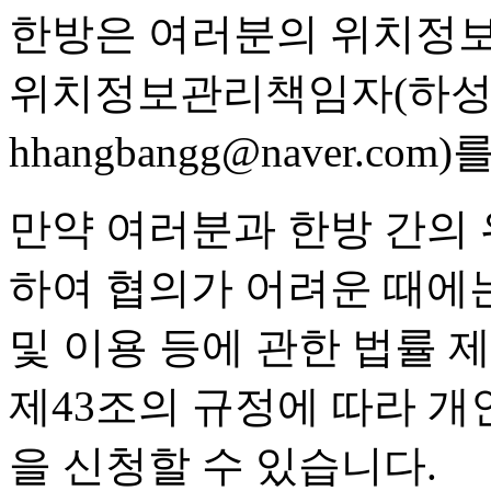
한방은 여러분의 위치정보
위치정보관리책임자
(
하
hhangbangg@naver.com)
를
만약 여러분과 한방 간의
하여 협의가 어려운 때에
및 이용 등에 관한 법률 제
제
43
조의 규정에 따라 
을 신청할 수 있습니다
.