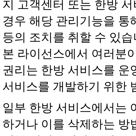
지 고객센터 또는 한방 
경우 해당 관리기능을 통
등의 조치를 취할 수 있
본 라이선스에서 여러분이
권리는 한방 서비스를 운
서비스를 개발하기 위한 
일부 한방 서비스에서는 
하거나 이를 삭제하는 방