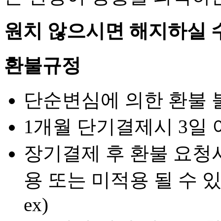
원치 않으시면 해지하실 
환불규정
단순변심에 의한 환불 불
1개월 단기결제시 3일
장기결제 후 환불 요청
용 또는 미적용 될 수 
ex)