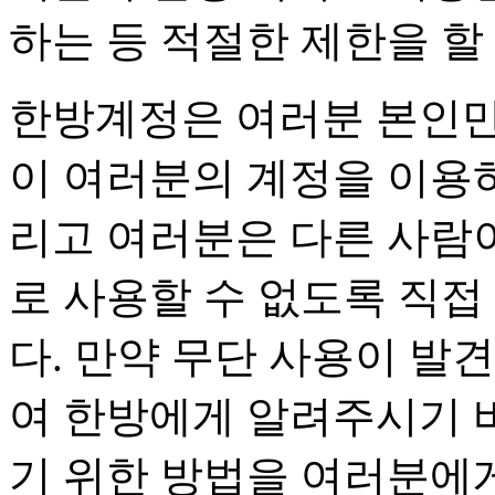
하는 등 적절한 제한을 할
한방계정은 여러분 본인만
이 여러분의 계정을 이용
리고 여러분은 다른 사람
로 사용할 수 없도록 직
다
.
만약 무단 사용이 발
여 한방에게 알려주시기 
기 위한 방법을 여러분에