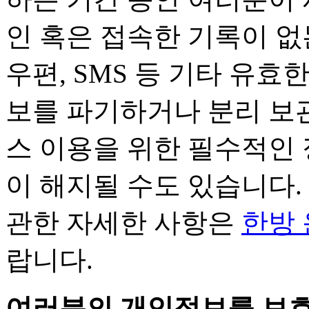
인 혹은 접속한 기록이 없
우편
, SMS
등 기타 유효한
보를 파기하거나 분리 보
스 이용을 위한 필수적인
이 해지될 수도 있습니다
.
관한 자세한 사항은
한방
랍니다
.
여러분의 개인정보를 보