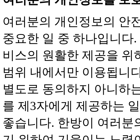
여러분의 개인정보의 안전
중요한 일 중 하나입니다
.
비스의 원활한 제공을 위
범위 내에서만 이용됩니
별도로 동의하지 아니하는
를 제
3
자에게 제공하는 일
좋습니다
.
한방이 여러분
기 위하여 기울이는 노력