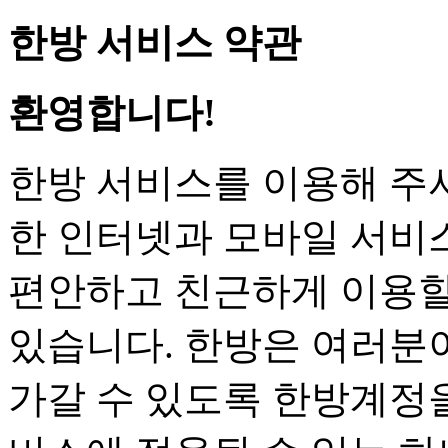
한방 서비스 약관
환영합니다
!
한방 서비스를 이용해 주
한 인터넷과 모바일 서비
편안하고 친근하게 이용할
있습니다
.
한방은 여러분이
가갈 수 있도록 한방계정을