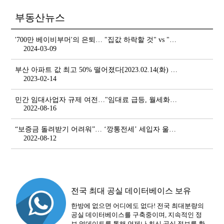
부동산뉴스
'700만 베이비부머'의 은퇴… "집값 하락할 것" vs "지지할 것"
2024-03-09
부산 아파트 값 최고 50% 떨어졌다[2023.02.14(화) 부산일보]
2023-02-14
민간 임대사업자 규제 여전…"임대료 급등, 월세화만 앞당겨" -데일리안
2022-08-16
“보증금 돌려받기 어려워”… ‘깡통전세’ 세입자 울리는 종부세 폭탄- 아시아경제
2022-08-12
전국 최대 공실 데이터베이스 보유
한방에 없으면 어디에도 없다! 전국 최대분량의
공실 데이터베이스를 구축중이며, 지속적인 정
보 업데이트를 통해 언제나 최신 공실 정보를 확